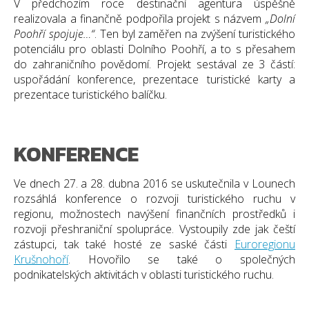
V předchozím roce destinační agentura úspěšně
realizovala a finančně podpořila projekt s názvem
„Dolní
Poohří spojuje…“
. Ten byl zaměřen na zvýšení turistického
potenciálu pro oblasti Dolního Poohří, a to s přesahem
do zahraničního povědomí. Projekt sestával ze 3 částí:
uspořádání konference, prezentace turistické karty a
prezentace turistického balíčku.
KONFERENCE
Ve dnech 27. a 28. dubna 2016 se uskutečnila v Lounech
rozsáhlá konference o rozvoji turistického ruchu v
regionu, možnostech navýšení finančních prostředků i
rozvoji přeshraniční spolupráce. Vystoupily zde jak čeští
zástupci, tak také hosté ze saské části
Euroregionu
Krušnohoří
. Hovořilo se také o společných
podnikatelských aktivitách v oblasti turistického ruchu.