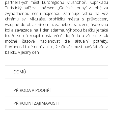
partnerských měst Euroregionu Krušnohoří. Kupříkladu
Turistický balíček s názvem „Gotické Louny“ v sobě za
zvýhodněnou cenu najednou zahrnuje: vstup na věž
chrámu sv. Mikuláše, prohlídku města s průvodcem,
vstupné do oblastního muzea nebo skanzenu, úschovnu
kol a zavazadel na 1 den zdarma. Výhodou balíčku je také
to, že se dá koupit dostatečně dopředu a vše si je tak
možné časově naplánovat dle aktuální potřeby.
Povinností také není ani to, že člověk musí navštívit vše z
balíčku v jediný den.
DOMŮ
PŘÍRODA V POOHŘÍ
PŘÍRODNÍ ZAJÍMAVOSTI