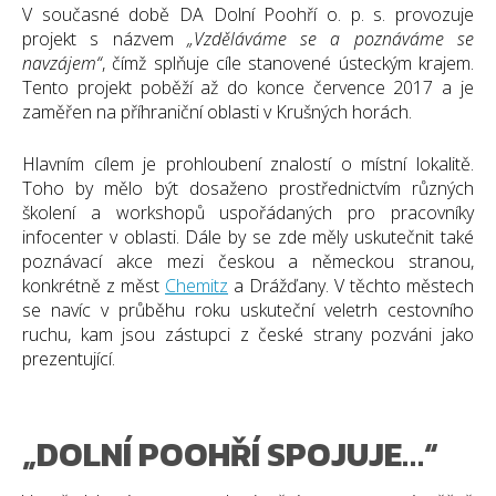
V současné době DA Dolní Poohří o. p. s. provozuje
projekt s názvem
„Vzděláváme se a poznáváme se
navzájem“
, čímž splňuje cíle stanovené ústeckým krajem.
Tento projekt poběží až do konce července 2017 a je
zaměřen na příhraniční oblasti v Krušných horách.
Hlavním cílem je prohloubení znalostí o místní lokalitě.
Toho by mělo být dosaženo prostřednictvím různých
školení a workshopů uspořádaných pro pracovníky
infocenter v oblasti. Dále by se zde měly uskutečnit také
poznávací akce mezi českou a německou stranou,
konkrétně z měst
Chemitz
a Drážďany. V těchto městech
se navíc v průběhu roku uskuteční veletrh cestovního
ruchu, kam jsou zástupci z české strany pozváni jako
prezentující.
„DOLNÍ POOHŘÍ SPOJUJE…“